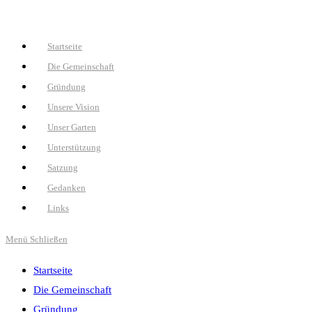
Zum
Inhalt
Startseite
springen
Die Gemeinschaft
Gründung
Unsere Vision
Unser Garten
Unterstützung
Satzung
Gedanken
Links
Menü
Schließen
Startseite
Die Gemeinschaft
Gründung